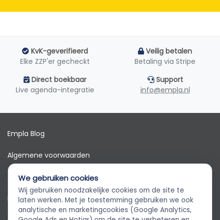
KvK-geverifieerd
Veilig betalen
Elke ZZP'er gecheckt
Betaling via Stripe
Direct boekbaar
Support
Live agenda-integratie
info@empla.nl
Empla Blog
Algemene voorwaarden
AVG
We gebruiken cookies
Wij gebruiken noodzakelijke cookies om de site te
Privacybeleid
Empla Assistent
laten werken. Met je toestemming gebruiken we ook
Altijd beschikbaar, stel een vraag
analytische en marketingcookies (Google Analytics,
Google Ads en Hotjar) om de site te verbeteren en