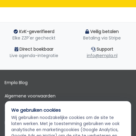
KvK-geverifieerd
Veilig betalen
Elke ZZP'er gecheckt
Betaling via Stripe
Direct boekbaar
Support
Live agenda-integratie
info@empla.nl
Empla Blog
Algemene voorwaarden
AVG
We gebruiken cookies
Wij gebruiken noodzakelijke cookies om de site te
Privacybeleid
Empla Assistent
laten werken. Met je toestemming gebruiken we ook
Altijd beschikbaar, stel een vraag
analytische en marketingcookies (Google Analytics,
Google Ads en Hotjar) om de site te verbeteren en