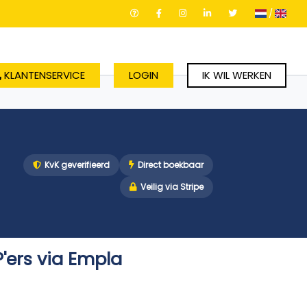
/
KLANTENSERVICE
LOGIN
IK WIL WERKEN
KvK geverifieerd
Direct boekbaar
Veilig via Stripe
P'ers via Empla