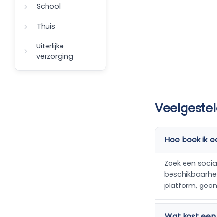
School
Thuis
Uiterlijke
verzorging
Veelgestel
Hoe boek ik e
Zoek een social
beschikbaarheid
platform, gee
Wat kost een 