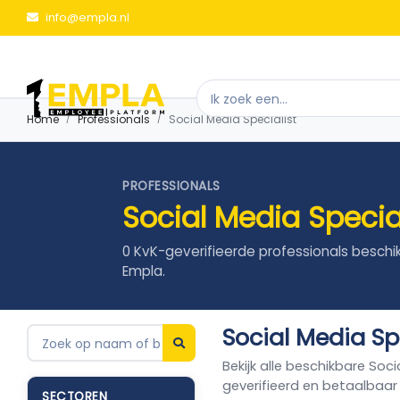
info@empla.nl
Home
Professionals
Social Media Specialist
PROFESSIONALS
Social Media Specia
0 KvK-geverifieerde professionals beschi
Empla.
Social Media Sp
Bekijk alle beschikbare Soc
geverifieerd en betaalbaar
SECTOREN