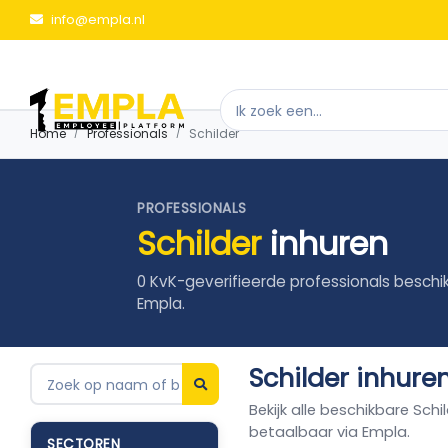
info@empla.nl
Home
Professionals
Schilder
PROFESSIONALS
Schilder
inhuren
0 KvK-geverifieerde professionals beschi
Empla.
Schilder inhure
Bekijk alle beschikbare Schi
betaalbaar via Empla.
SECTOREN