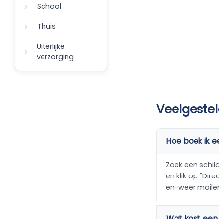
School
Thuis
Uiterlijke
verzorging
Veelgestel
Hoe boek ik e
Zoek een schild
en klik op "Dir
en-weer maile
Wat kost een 