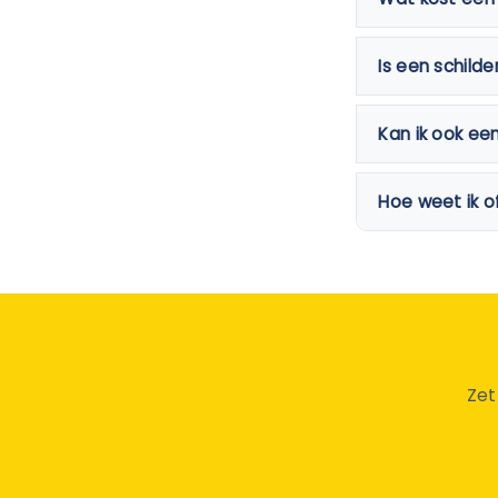
Is een schild
Kan ik ook ee
Hoe weet ik o
Zet