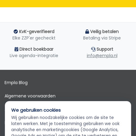
KvK-geverifieerd
Veilig betalen
Elke ZZP'er gecheckt
Betaling via Stripe
Direct boekbaar
Support
Live agenda-integratie
info@empla.nl
Empla Blog
Algemene voorwaarden
AVG
We gebruiken cookies
Wij gebruiken noodzakelijke cookies om de site te
Privacybeleid
Empla Assistent
laten werken. Met je toestemming gebruiken we ook
Altijd beschikbaar, stel een vraag
analytische en marketingcookies (Google Analytics,
Google Ads en Hotjar) om de site te verbeteren en