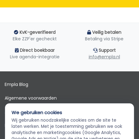
KvK-geverifieerd
Veilig betalen
Elke ZZP'er gecheckt
Betaling via Stripe
Direct boekbaar
Support
Live agenda-integratie
info@empla.nl
Empla Blog
Algemene voorwaarden
AVG
We gebruiken cookies
Wij gebruiken noodzakelijke cookies om de site te
Privacybeleid
Empla Assistent
laten werken. Met je toestemming gebruiken we ook
Altijd beschikbaar, stel een vraag
analytische en marketingcookies (Google Analytics,
Google Ads en Hotjar) om de site te verbeteren en