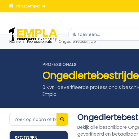
info@empla.nl
Home
Professionals
Ongediertebestrijder
PROFESSIONALS
Ongediertebestrijde
0 KvK-geverifieerde professionals beschi
Empla.
Ongediertebestr
Bekijk alle beschikbare Ong
geverifieerd en betaalbaar
SECTOREN