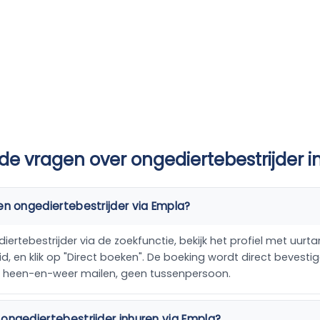
de vragen over ongediertebestrijder 
en ongediertebestrijder via Empla?
ertebestrijder via de zoekfunctie, bekijk het profiel met uurtari
, en klik op "Direct boeken". De boeking wordt direct bevestig
n heen-en-weer mailen, geen tussenpersoon.
ongediertebestrijder inhuren via Empla?