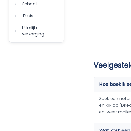
School
Thuis
Uiterlijke
verzorging
Veelgestel
Hoe boek ik e
Zoek een notari
en klik op "Dir
en-weer maile
Wat kost een 