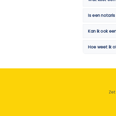
Is een notari
Kan ik ook ee
Hoe weet ik o
Zet