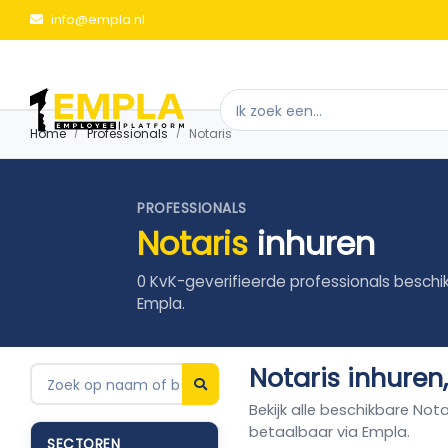
info@empla.nl
Home
Professionals
Notaris
PROFESSIONALS
Notaris
inhuren
0 KvK-geverifieerde professionals beschi
Empla.
Notaris inhuren
Bekijk alle beschikbare Not
betaalbaar via Empla.
SECTOREN