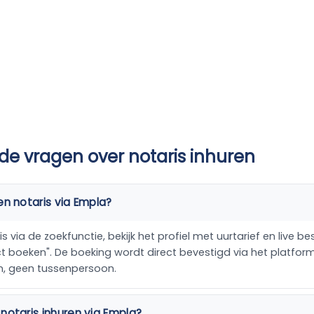
de vragen over notaris inhuren
en notaris via Empla?
s via de zoekfunctie, bekijk het profiel met uurtarief en live b
ect boeken". De boeking wordt direct bevestigd via het platfo
n, geen tussenpersoon.
notaris inhuren via Empla?