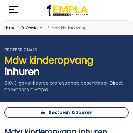
Home
Professionals
Mdw kinderopvang
PROFESSIONALS
Mdw kinderopvang
inhuren
0 KvK-geverifieerde professionals beschikbaar. Direct
boekbaar via Empla.
Sectoren & zoeken
Mdw kinderopvang inhuren,