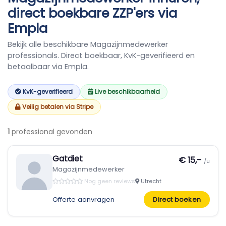
direct boekbare ZZP'ers via
Empla
Bekijk alle beschikbare Magazijnmedewerker
professionals. Direct boekbaar, KvK-geverifieerd en
betaalbaar via Empla.
KvK-geverifieerd
Live beschikbaarheid
Veilig betalen via Stripe
1
professional gevonden
Gatdiet
€ 15,-
/u
Magazijnmedewerker
Nog geen reviews
Utrecht
Offerte aanvragen
Direct boeken