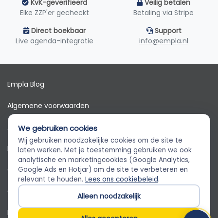
KvK-geverifieerd
Veilig betalen
Elke ZZP'er gecheckt
Betaling via Stripe
Direct boekbaar
Support
Live agenda-integratie
info@empla.nl
Empla Blog
Algemene voorwaarden
AVG
We gebruiken cookies
Wij gebruiken noodzakelijke cookies om de site te
Privacybeleid
Empla Assistent
laten werken. Met je toestemming gebruiken we ook
Altijd beschikbaar, stel een vraag
analytische en marketingcookies (Google Analytics,
Cookiebeleid
Google Ads en Hotjar) om de site te verbeteren en
relevant te houden.
Lees ons cookiebeleid
.
Cookievoorkeuren
Alleen noodzakelijk
Klantenservice