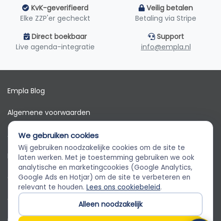
KvK-geverifieerd
Veilig betalen
Elke ZZP'er gecheckt
Betaling via Stripe
Direct boekbaar
Support
Live agenda-integratie
info@empla.nl
Empla Blog
Algemene voorwaarden
AVG
We gebruiken cookies
Wij gebruiken noodzakelijke cookies om de site te
Privacybeleid
Empla Assistent
laten werken. Met je toestemming gebruiken we ook
Altijd beschikbaar, stel een vraag
analytische en marketingcookies (Google Analytics,
Cookiebeleid
Google Ads en Hotjar) om de site te verbeteren en
relevant te houden.
Lees ons cookiebeleid
.
Cookievoorkeuren
Alleen noodzakelijk