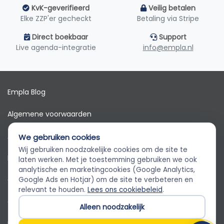
KvK-geverifieerd
Veilig betalen
Elke ZZP'er gecheckt
Betaling via Stripe
Direct boekbaar
Support
Live agenda-integratie
info@empla.nl
Empla Blog
Algemene voorwaarden
AVG
We gebruiken cookies
Wij gebruiken noodzakelijke cookies om de site te
Privacybeleid
Empla Assistent
laten werken. Met je toestemming gebruiken we ook
Altijd beschikbaar, stel een vraag
analytische en marketingcookies (Google Analytics,
Cookiebeleid
Google Ads en Hotjar) om de site te verbeteren en
relevant te houden.
Lees ons cookiebeleid
.
Cookievoorkeuren
Alleen noodzakelijk