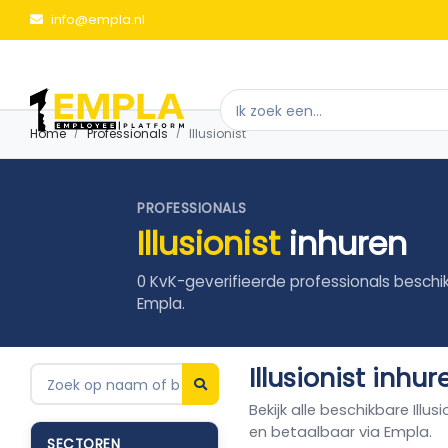
info@empla.nl
Home
Professionals
Illusionist
PROFESSIONALS
Illusionist
inhuren
0 KvK-geverifieerde professionals beschi
Empla.
Illusionist inhu
Bekijk alle beschikbare Illu
en betaalbaar via Empla.
SECTOREN