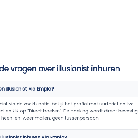
de vragen over illusionist inhuren
n illusionist via Empla?
nist via de zoekfunctie, bekijk het profiel met uurtarief en live
, en klik op "Direct boeken". De boeking wordt direct bevestig
n heen-en-weer mailen, geen tussenpersoon.
llusionist inhuren via Empla?