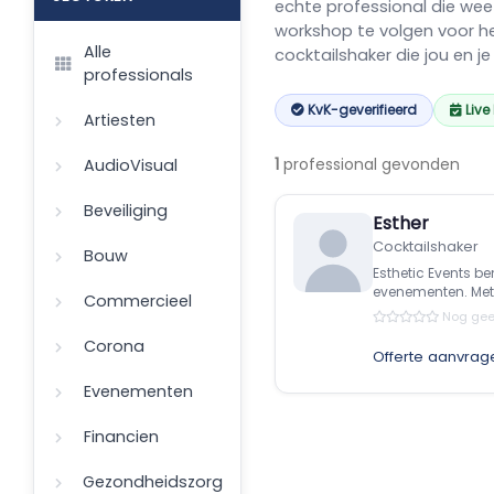
echte professional die wee
workshop te volgen voor h
Alle
cocktailshaker die jou en je
professionals
KvK-geverifieerd
Live
Artiesten
1
professional gevonden
AudioVisual
Beveiliging
Esther
Cocktailshaker
Bouw
Esthetic Events b
evenementen. Met.
Commercieel
Nog gee
Corona
Offerte aanvrag
Evenementen
Financien
Gezondheidszorg