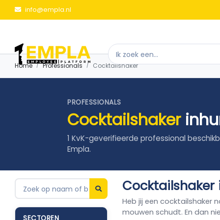
info@empla.nl
Home
Professionals
Cocktailshaker
PROFESSIONALS
Cocktailshaker
inhu
1 KvK-geverifieerde professional beschikb
Empla.
Cocktailshaker 
Heb jij een cocktailshaker 
mouwen schudt. En dan nie
SECTOREN