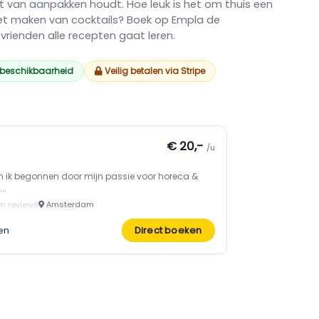
t van aanpakken houdt. Hoe leuk is het om thuis een
et maken van cocktails? Boek op Empla de
 vrienden alle recepten gaat leren.
 beschikbaarheid
Veilig betalen via Stripe
€ 20,-
/u
en ik begonnen door mijn passie voor horeca &
..
n reviews
Amsterdam
en
Direct boeken