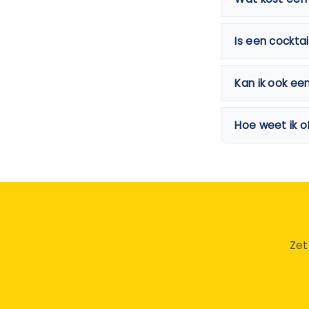
Is een cockta
Kan ik ook ee
Hoe weet ik o
Zet