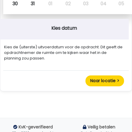
30
31
01
02
03
04
05
Kies datum
Kies de (uiterste) uitvoerdatum voor de opdracht. Dit geeft de
opdrachtnemer de ruimte om te kijken waar het in de
planning zou passen.
Naar locatie >
KvK-geverifieerd
Veilig betalen