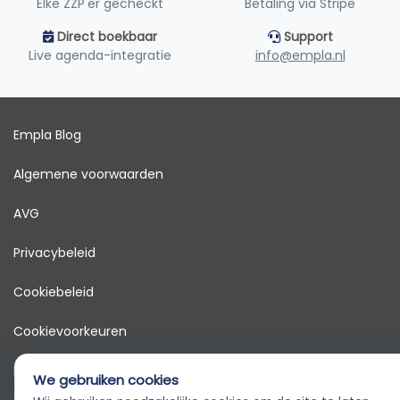
Elke ZZP'er gecheckt
Betaling via Stripe
Direct boekbaar
Support
Live agenda-integratie
info@empla.nl
Empla Blog
Algemene voorwaarden
AVG
Privacybeleid
Cookiebeleid
Cookievoorkeuren
Klantenservice
We gebruiken cookies
© 2026 Empla B.V. Alle rechten voorbehouden