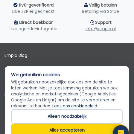
KvK-geverifieerd
Veilig betalen
Elke ZZP'er gecheckt
Betaling via Stripe
Direct boekbaar
Support
Live agenda-integratie
info@empla.nl
Empla Blog
Algemene voorwaarden
We gebruiken cookies
AVG
Wij gebruiken noodzakelijke cookies om de site te
Empla Assistent
laten werken. Met je toestemming gebruiken we ook
Altijd beschikbaar, stel een vraag
analytische en marketingcookies (Google Analytics,
Privacybeleid
Google Ads en Hotjar) om de site te verbeteren en
relevant te houden.
Lees ons cookiebeleid
.
Cookiebeleid
Alleen noodzakelijk
Cookievoorkeuren
Alles accepteren