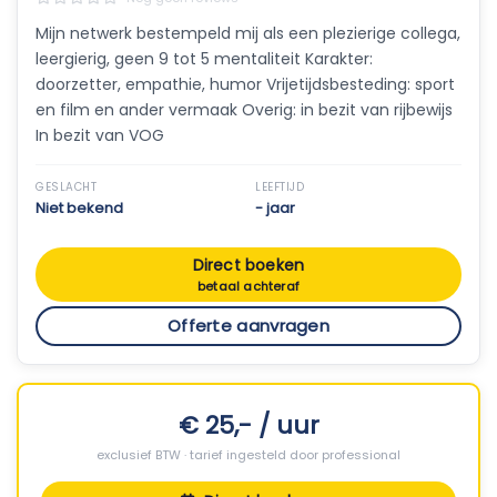
Mijn netwerk bestempeld mij als een plezierige collega,
leergierig, geen 9 tot 5 mentaliteit Karakter:
doorzetter, empathie, humor Vrijetijdsbesteding: sport
en film en ander vermaak Overig: in bezit van rijbewijs
In bezit van VOG
GESLACHT
LEEFTIJD
Niet bekend
- jaar
Direct boeken
betaal achteraf
Offerte aanvragen
€ 25,- / uur
exclusief BTW · tarief ingesteld door professional