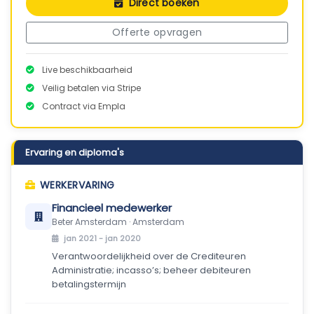
Direct boeken
Offerte opvragen
Live beschikbaarheid
Veilig betalen via Stripe
Contract via Empla
Ervaring en diploma's
WERKERVARING
Financieel medewerker
Beter Amsterdam · Amsterdam
jan 2021 - jan 2020
Verantwoordelijkheid over de Crediteuren
Administratie; incasso’s; beheer debiteuren
betalingstermijn