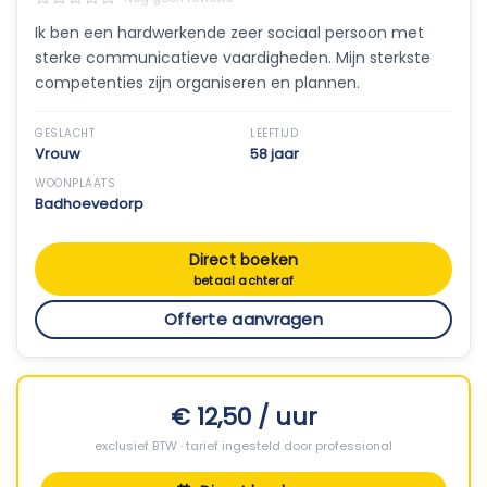
Ik ben een hardwerkende zeer sociaal persoon met
sterke communicatieve vaardigheden. Mijn sterkste
competenties zijn organiseren en plannen.
GESLACHT
LEEFTIJD
Vrouw
58 jaar
WOONPLAATS
Badhoevedorp
Direct boeken
betaal achteraf
Offerte aanvragen
€ 12,50 / uur
exclusief BTW · tarief ingesteld door professional