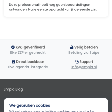
Deze professional heeft nog geen beoordelingen
ontvangen. Na je eerste opdracht kun jij de eerste zijn.
KvK-geverifieerd
Veilig betalen
Elke ZZP'er gecheckt
Betaling via Stripe
Direct boekbaar
Support
Live agenda-integratie
info@empla.nl
Empla Blog
Algemene voorwaarden
We gebruiken cookies
AVG
Wij gebruiken noodzakelijke cookies om de site te