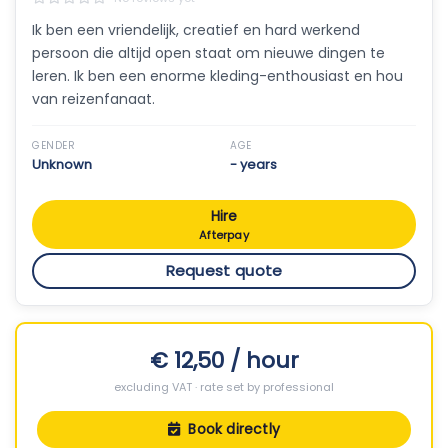
Ik ben een vriendelijk, creatief en hard werkend
persoon die altijd open staat om nieuwe dingen te
leren. Ik ben een enorme kleding-enthousiast en hou
van reizenfanaat.
GENDER
AGE
Unknown
- years
Hire
Afterpay
Request quote
€ 12,50 / hour
excluding VAT · rate set by professional
Book directly