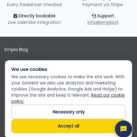
Every freelancer checked
Payment via Stripe
Directly bookable
Support
Live calendar integration
info@empla.nl
Empla Blog
Terms of use
We use cookies
GDPR
We use necessary cookies to make the site work. With
Empla Assistent
your consent we also use analytics and marketing
Altijd beschikbaar, stel een vraag
cookies (Google Analytics, Google Ads and Hotjar) to
Privacy policy
improve the site and keep it relevant.
Read our cookie
policy
.
Cookie policy
Necessary only
Cookie preferences
Accept all
Customer service