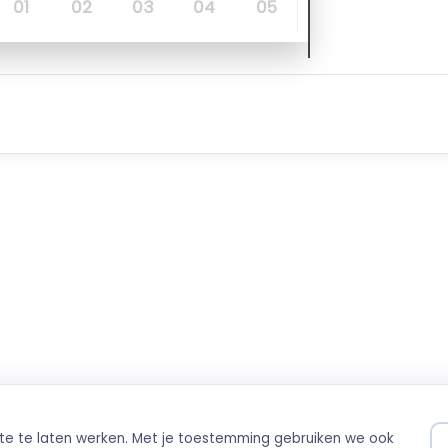
01
02
03
04
05
ite te laten werken. Met je toestemming gebruiken we ook