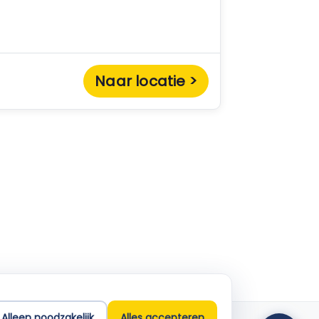
Naar locatie >
Empla Assistent
Altijd beschikbaar, stel een vraag
Alleen noodzakelijk
Alles accepteren