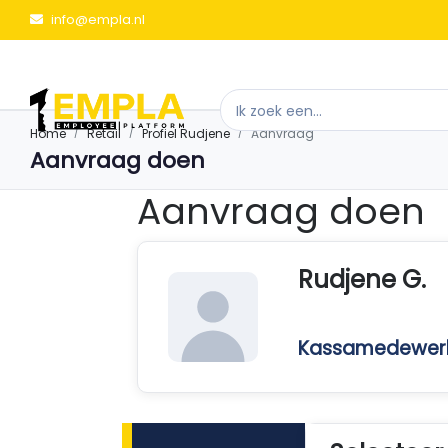
info@empla.nl
Home
Retail
Profiel Rudjene
Aanvraag
Aanvraag doen
Aanvraag doen
Rudjene G.
Kassamedewer