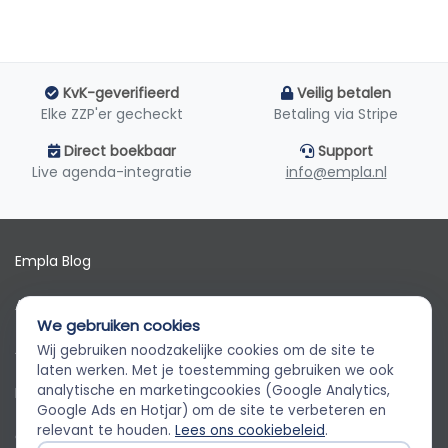
KvK-geverifieerd
Veilig betalen
Elke ZZP'er gecheckt
Betaling via Stripe
Direct boekbaar
Support
Live agenda-integratie
info@empla.nl
Empla Blog
Algemene voorwaarden
We gebruiken cookies
AVG
Wij gebruiken noodzakelijke cookies om de site te
Empla Assistent
laten werken. Met je toestemming gebruiken we ook
Altijd beschikbaar, stel een vraag
analytische en marketingcookies (Google Analytics,
Privacybeleid
Google Ads en Hotjar) om de site te verbeteren en
relevant te houden.
Lees ons cookiebeleid
.
Cookiebeleid