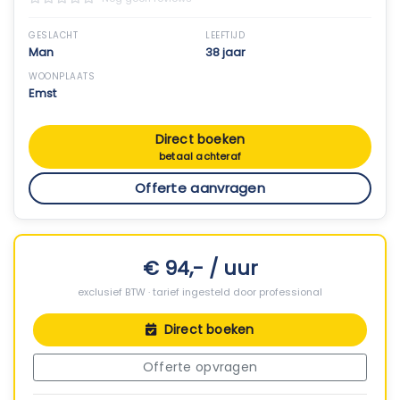
GESLACHT
LEEFTIJD
Man
38 jaar
WOONPLAATS
Emst
Direct boeken
betaal achteraf
Offerte aanvragen
€ 94,- / uur
exclusief BTW · tarief ingesteld door professional
Direct boeken
Offerte opvragen