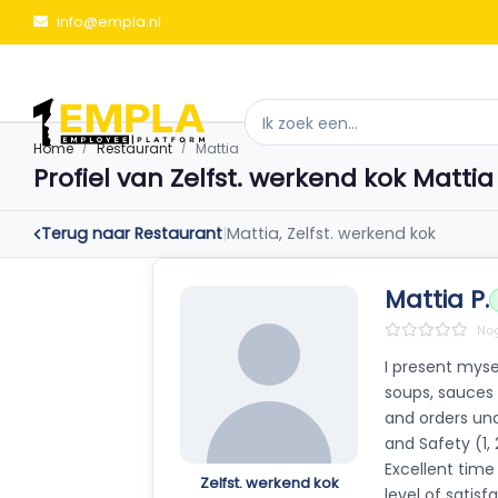
info@empla.nl
Home
Restaurant
Mattia
Profiel van Zelfst. werkend kok Mattia
Terug naar Restaurant
|
Mattia, Zelfst. werkend kok
Mattia P.
Nog
I present myse
soups, sauces 
and orders und
and Safety (1,
Excellent time
Zelfst. werkend kok
level of satis