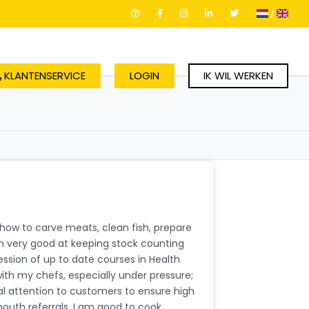
/
KLANTENSERVICE
LOGIN
IK WIL WERKEN
 how to carve meats, clean fish, prepare
m very good at keeping stock counting
ession of up to date courses in Health
 with my chefs, especially under pressure;
l attention to customers to ensure high
mouth referrals. I am good to cook