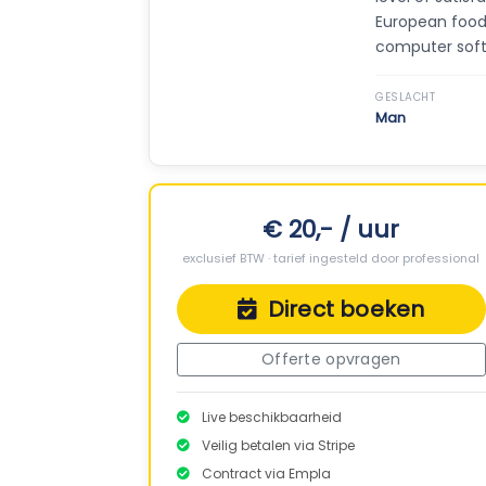
European food.
computer softw
GESLACHT
Man
€ 20,- / uur
exclusief BTW · tarief ingesteld door professional
Direct boeken
Offerte opvragen
Live beschikbaarheid
Veilig betalen via Stripe
Contract via Empla