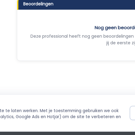
Beoordelingen
Nog geen beoord
Deze professional heeft nog geen beoordelingen 
jij de eerste zi
ite te laten werken. Met je toestemming gebruiken we ook
ilig betalen
Direct boekbaar
lytics, Google Ads en Hotjar) om de site te verbeteren en
ing via Stripe
Live agenda-integratie