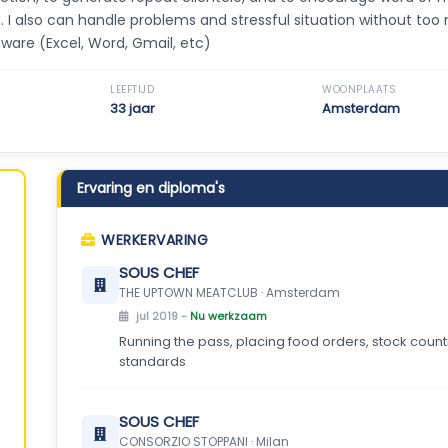
 I also can handle problems and stressful situation without to
are (Excel, Word, Gmail, etc)
LEEFTIJD
WOONPLAATS
33 jaar
Amsterdam
Ervaring en diploma's
WERKERVARING
SOUS CHEF
THE UPTOWN MEATCLUB · Amsterdam
jul 2019 -
Nu werkzaam
Running the pass, placing food orders, stock coun
standards
SOUS CHEF
CONSORZIO STOPPANI · Milan