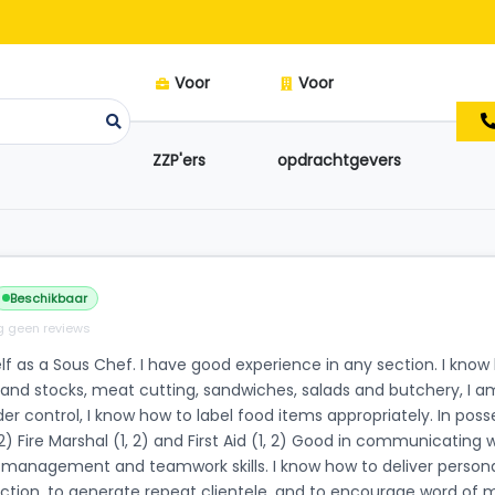
Voor
Voor
ZZP'ers
opdrachtgevers
Beschikbaar
 geen reviews
lf as a Sous Chef. I have good experience in any section. I know
and stocks, meat cutting, sandwiches, salads and butchery, I a
er control, I know how to label food items appropriately. In poss
 2) Fire Marshal (1, 2) and First Aid (1, 2) Good in communicating
 management and teamwork skills. I know how to deliver persona
faction, to generate repeat clientele, and to encourage word of 