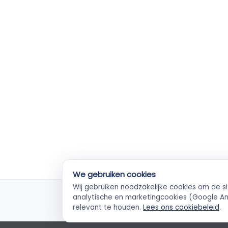
We gebruiken cookies
Wij gebruiken noodzakelijke cookies om de s
KvK-geverifieerd
Ve
analytische en marketingcookies (Google Ana
Elke ZZP'er gecheckt
Betal
relevant te houden.
Lees ons cookiebeleid
.