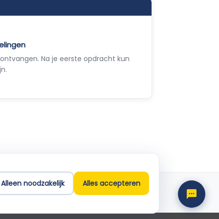
elingen
ontvangen. Na je eerste opdracht kun
jn.
Empla Assistent
Altijd beschikbaar, stel een vraag
Alleen noodzakelijk
Alles accepteren
Support
info@empla.nl