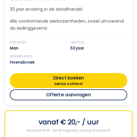
30 jaar ervaring in de detailhandel.
Alle voorkomende werkzaamheden, zowel uitvoerend
als leidinggevend.
GESLACHT
LEEFTIJD
Man
53 jaar
WOONPLAATS
Hoensbroek
Direct boeken
betaal achteraf
Offerte aanvragen
vanaf € 20,- / uur
exclusief BTW · tarief ingesteld door professional