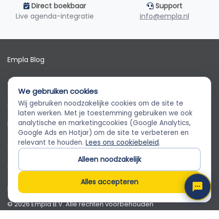
Direct boekbaar
Support
Live agenda-integratie
info@empla.nl
Empla Blog
Algemene voorwaarden
We gebruiken cookies
AVG
Wij gebruiken noodzakelijke cookies om de site te
Empla Assistent
laten werken. Met je toestemming gebruiken we ook
Altijd beschikbaar, stel een vraag
analytische en marketingcookies (Google Analytics,
Privacybeleid
Google Ads en Hotjar) om de site te verbeteren en
relevant te houden.
Lees ons cookiebeleid
.
Cookiebeleid
Alleen noodzakelijk
Cookievoorkeuren
Alles accepteren
Klantenservice
© 2026 Empla B.V. Alle rechten voorbehouden