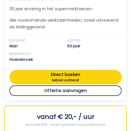
30 jaar ervaring in het supermarktwezen.
Alle voorkomende werkzaamheden, zowel uitvoerend
als leidinggevend.
GESLACHT
LEEFTIJD
Man
53 jaar
WOONPLAATS
Hoensbroek
Direct boeken
betaal achteraf
Offerte aanvragen
vanaf € 20,- / uur
exclusief BTW · tarief ingesteld door professional