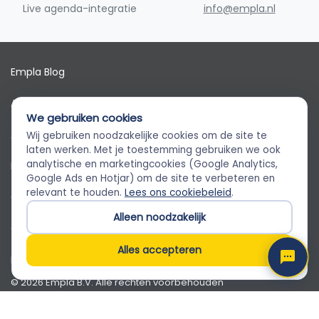
Live agenda-integratie
info@empla.nl
Empla Blog
Algemene voorwaarden
We gebruiken cookies
AVG
Wij gebruiken noodzakelijke cookies om de site te
Empla Assistent
laten werken. Met je toestemming gebruiken we ook
Altijd beschikbaar, stel een vraag
analytische en marketingcookies (Google Analytics,
Privacybeleid
Google Ads en Hotjar) om de site te verbeteren en
relevant te houden.
Lees ons cookiebeleid
.
Cookiebeleid
Alleen noodzakelijk
Cookievoorkeuren
Alles accepteren
Klantenservice
© 2026 Empla B.V. Alle rechten voorbehouden
Empla B.V. · Beursstraat 31 1-V, 1012 JV Amsterdam · KvK