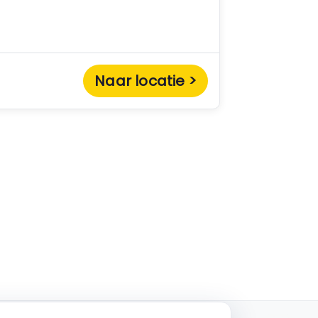
Naar locatie >
Empla Assistent
Altijd beschikbaar, stel een vraag