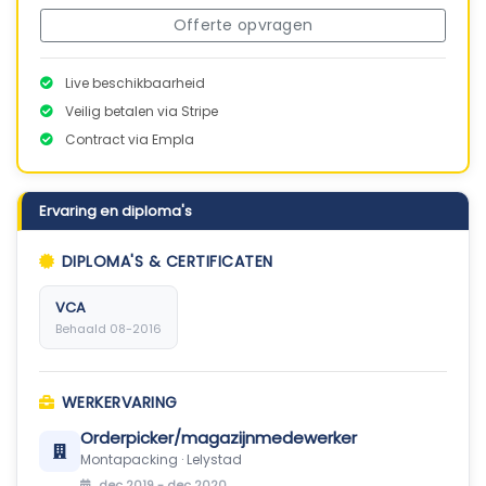
Offerte opvragen
Live beschikbaarheid
Veilig betalen via Stripe
Contract via Empla
Ervaring en diploma's
DIPLOMA'S & CERTIFICATEN
VCA
Behaald 08-2016
WERKERVARING
Orderpicker/magazijnmedewerker
Montapacking · Lelystad
dec 2019 - dec 2020