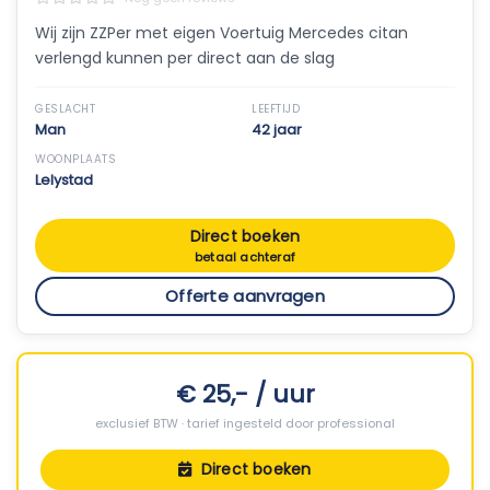
Wij zijn ZZPer met eigen Voertuig Mercedes citan
verlengd kunnen per direct aan de slag
GESLACHT
LEEFTIJD
Man
42 jaar
WOONPLAATS
Lelystad
Direct boeken
betaal achteraf
Offerte aanvragen
€ 25,- / uur
exclusief BTW · tarief ingesteld door professional
Direct boeken