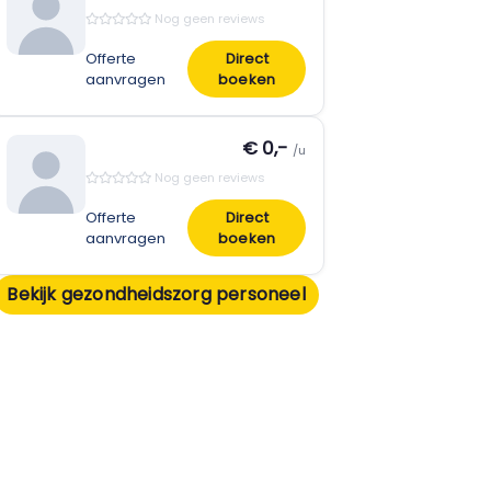
Nog geen reviews
Offerte
Direct
aanvragen
boeken
€ 0,-
/u
Nog geen reviews
Offerte
Direct
aanvragen
boeken
Bekijk gezondheidszorg personeel