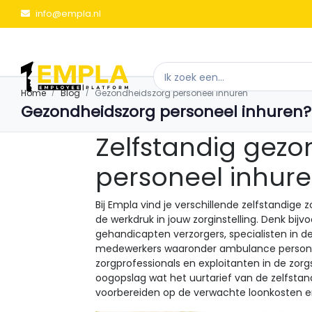
info@empla.nl
Home
Blog
Gezondheidszorg personeel inhuren
Gezondheidszorg personeel inhuren?
Zelfstandig gezo
personeel inhure
Bij Empla vind je verschillende zelfstandige
de werkdruk in jouw zorginstelling. Denk bi
gehandicapten verzorgers, specialisten in d
medewerkers waaronder ambulance personeel
zorgprofessionals en exploitanten in de zorgs
oogopslag wat het uurtarief van de zelfstand
voorbereiden op de verwachte loonkosten e