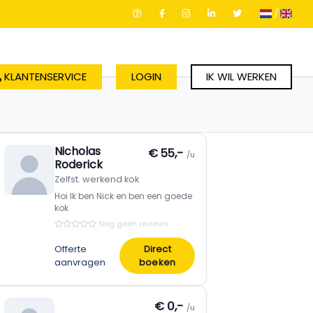
/
KLANTENSERVICE
LOGIN
IK WIL WERKEN
Nicholas
€ 55,-
/u
Roderick
Zelfst. werkend kok
Hoi Ik ben Nick en ben een goede
kok
Nog geen reviews
Offerte
Direct
aanvragen
boeken
€ 0,-
/u