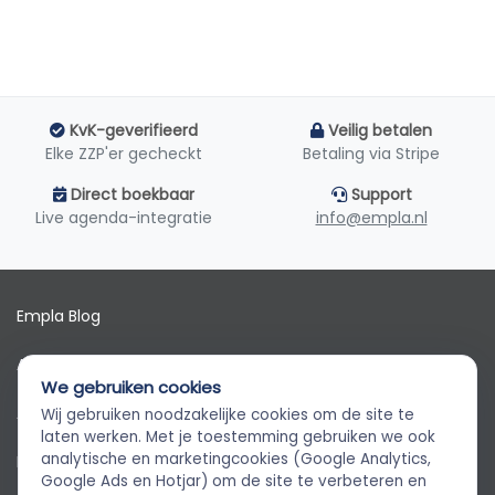
KvK-geverifieerd
Veilig betalen
Elke ZZP'er gecheckt
Betaling via Stripe
Direct boekbaar
Support
Live agenda-integratie
info@empla.nl
Empla Blog
Algemene voorwaarden
We gebruiken cookies
AVG
Wij gebruiken noodzakelijke cookies om de site te
Empla Assistent
laten werken. Met je toestemming gebruiken we ook
Altijd beschikbaar, stel een vraag
analytische en marketingcookies (Google Analytics,
Privacybeleid
Google Ads en Hotjar) om de site te verbeteren en