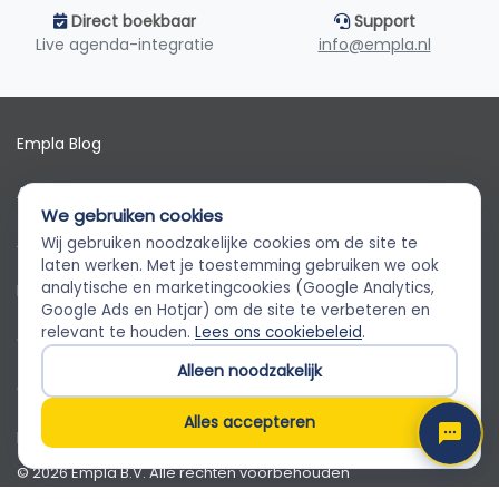
Direct boekbaar
Support
Live agenda-integratie
info@empla.nl
Empla Blog
Algemene voorwaarden
We gebruiken cookies
AVG
Wij gebruiken noodzakelijke cookies om de site te
Empla Assistent
laten werken. Met je toestemming gebruiken we ook
Altijd beschikbaar, stel een vraag
analytische en marketingcookies (Google Analytics,
Privacybeleid
Google Ads en Hotjar) om de site te verbeteren en
relevant te houden.
Lees ons cookiebeleid
.
Cookiebeleid
Alleen noodzakelijk
Cookievoorkeuren
Alles accepteren
Klantenservice
© 2026 Empla B.V. Alle rechten voorbehouden