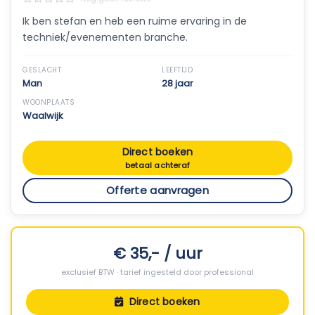
Ik ben stefan en heb een ruime ervaring in de
techniek/evenementen branche.
GESLACHT
LEEFTIJD
Man
28 jaar
WOONPLAATS
Waalwijk
Direct boeken
betaal achteraf
Offerte aanvragen
€ 35,- / uur
exclusief BTW · tarief ingesteld door professional
Direct boeken