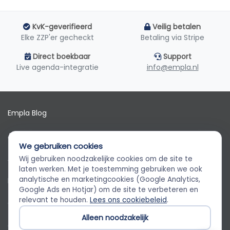
KvK-geverifieerd
Veilig betalen
Elke ZZP'er gecheckt
Betaling via Stripe
Direct boekbaar
Support
Live agenda-integratie
info@empla.nl
Empla Blog
Algemene voorwaarden
We gebruiken cookies
AVG
Wij gebruiken noodzakelijke cookies om de site te
Empla Assistent
laten werken. Met je toestemming gebruiken we ook
Altijd beschikbaar, stel een vraag
analytische en marketingcookies (Google Analytics,
Privacybeleid
Google Ads en Hotjar) om de site te verbeteren en
relevant te houden.
Lees ons cookiebeleid
.
Cookiebeleid
Alleen noodzakelijk
Cookievoorkeuren