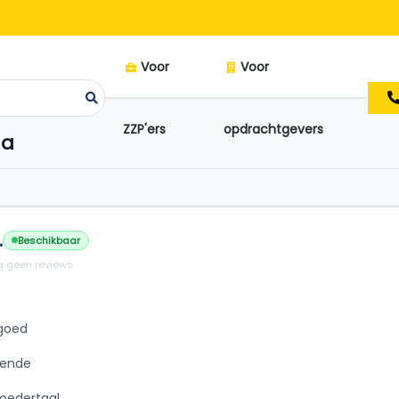
Voor
Voor
ZZP'ers
opdrachtgevers
da
.
Beschikbaar
 geen reviews
 goed
oende
oedertaal