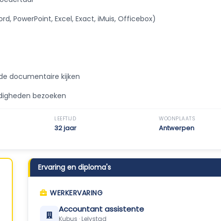
rd, PowerPoint, Excel, Exact, iMuis, Officebox)
e documentaire kijken
rdigheden bezoeken
LEEFTIJD
WOONPLAATS
32 jaar
Antwerpen
Ervaring en diploma's
WERKERVARING
Accountant assistente
Kubus · Lelystad