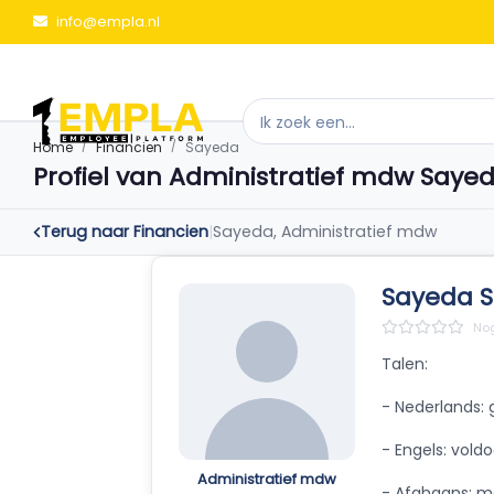
info@empla.nl
Home
Financien
Sayeda
Profiel van Administratief mdw Saye
Terug naar Financien
|
Sayeda, Administratief mdw
Sayeda S
Nog
Talen:
- Nederlands:
- Engels: vold
Administratief mdw
- Afghaans: m