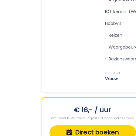
ICT kennis: (Wo
Hobby’s:
- Reizen
- Waargebeurd
- Bezienswaa
GESLACHT
Vrouw
€ 16,- / uur
exclusief BTW · tarief ingesteld door professional
Direct boeken