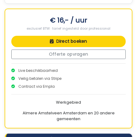
€ 16,- / uur
exclusief BTW · tarief ingesteld door professional
Direct boeken
Offerte opvragen
Live beschikbaarheid
Veilig betalen via Stripe
Contract via Empla
Werkgebied
Almere
Amstelveen
Amsterdam
en 20 andere
gemeenten