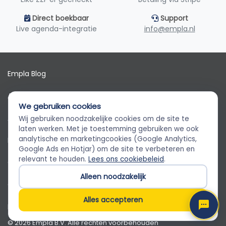
Direct boekbaar
Support
Live agenda-integratie
info@empla.nl
Empla Blog
Algemene voorwaarden
We gebruiken cookies
AVG
Wij gebruiken noodzakelijke cookies om de site te
Empla Assistent
laten werken. Met je toestemming gebruiken we ook
Altijd beschikbaar, stel een vraag
analytische en marketingcookies (Google Analytics,
Privacybeleid
Google Ads en Hotjar) om de site te verbeteren en
relevant te houden.
Lees ons cookiebeleid
.
Cookiebeleid
Alleen noodzakelijk
Cookievoorkeuren
Alles accepteren
Klantenservice
© 2026 Empla B.V. Alle rechten voorbehouden