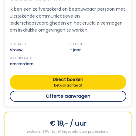
Ik ben een zelfverzekerd en betrouwbaar persoon met
uitstekende communicatieve en
leiderschapsvaardigheden en het cruciale vermogen
om in drukke omgevingen te werken.
GESLACHT
LEEFTIJD
Vrouw
- jaar
WOONPLAATS
amsterdam
Direct boeken
betaal achteraf
Offerte aanvragen
€ 18,- / uur
exclusief BTW · tarief ingesteld door professional