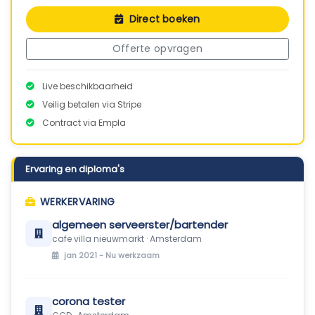
Direct boeken
Offerte opvragen
Live beschikbaarheid
Veilig betalen via Stripe
Contract via Empla
Ervaring en diploma's
WERKERVARING
algemeen serveerster/bartender
cafe villa nieuwmarkt · Amsterdam
jan 2021 -
Nu werkzaam
corona tester