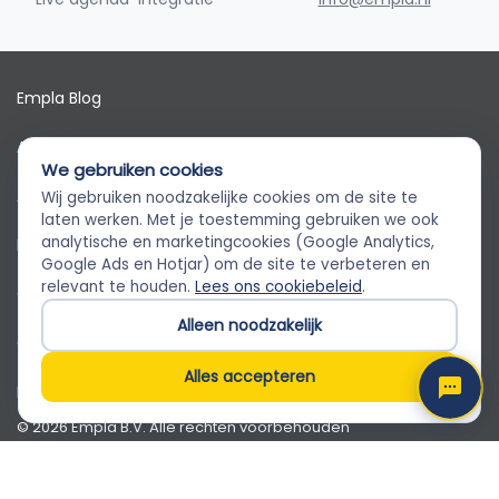
Empla Blog
Algemene voorwaarden
We gebruiken cookies
AVG
Wij gebruiken noodzakelijke cookies om de site te
Empla Assistent
laten werken. Met je toestemming gebruiken we ook
Altijd beschikbaar, stel een vraag
analytische en marketingcookies (Google Analytics,
Privacybeleid
Google Ads en Hotjar) om de site te verbeteren en
relevant te houden.
Lees ons cookiebeleid
.
Cookiebeleid
Alleen noodzakelijk
Cookievoorkeuren
Alles accepteren
Klantenservice
© 2026 Empla B.V. Alle rechten voorbehouden
Empla B.V. · Beursstraat 31 1-V, 1012 JV Amsterdam · KvK
82650071