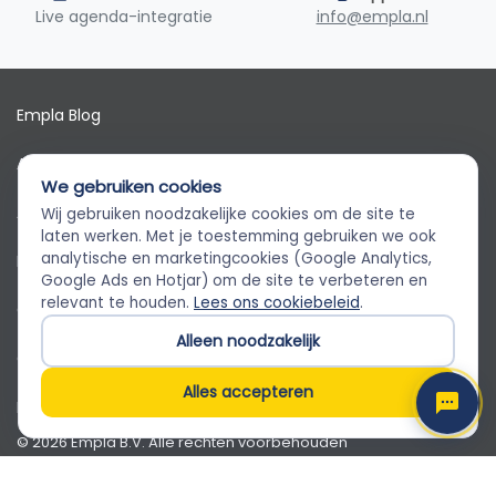
Live agenda-integratie
info@empla.nl
Empla Blog
Algemene voorwaarden
We gebruiken cookies
AVG
Wij gebruiken noodzakelijke cookies om de site te
Empla Assistent
laten werken. Met je toestemming gebruiken we ook
Altijd beschikbaar, stel een vraag
analytische en marketingcookies (Google Analytics,
Privacybeleid
Google Ads en Hotjar) om de site te verbeteren en
relevant te houden.
Lees ons cookiebeleid
.
Cookiebeleid
Alleen noodzakelijk
Cookievoorkeuren
Alles accepteren
Klantenservice
© 2026 Empla B.V. Alle rechten voorbehouden
Empla B.V. · Beursstraat 31 1-V, 1012 JV Amsterdam · KvK