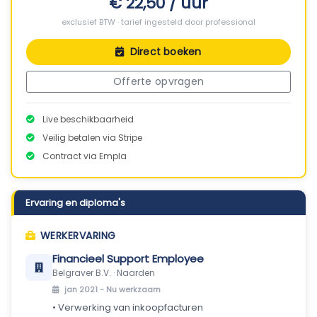
€ 22,50 / uur
exclusief BTW · tarief ingesteld door professional
Direct boeken
Offerte opvragen
Live beschikbaarheid
Veilig betalen via Stripe
Contract via Empla
Ervaring en diploma's
WERKERVARING
Financieel Support Employee
Belgraver B.V. · Naarden
jan 2021 -
Nu werkzaam
• Verwerking van inkoopfacturen