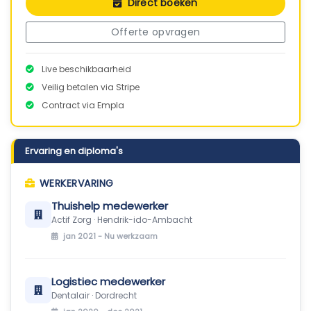
Direct boeken
Offerte opvragen
Live beschikbaarheid
Veilig betalen via Stripe
Contract via Empla
Ervaring en diploma's
WERKERVARING
Thuishelp medewerker
Actif Zorg · Hendrik-ido-Ambacht
jan 2021 -
Nu werkzaam
Logistiec medewerker
Dentalair · Dordrecht