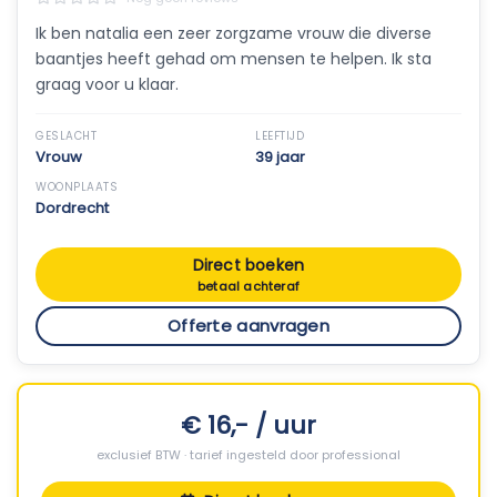
Ik ben natalia een zeer zorgzame vrouw die diverse
baantjes heeft gehad om mensen te helpen. Ik sta
graag voor u klaar.
GESLACHT
LEEFTIJD
Vrouw
39 jaar
WOONPLAATS
Dordrecht
Direct boeken
betaal achteraf
Offerte aanvragen
€ 16,- / uur
exclusief BTW · tarief ingesteld door professional