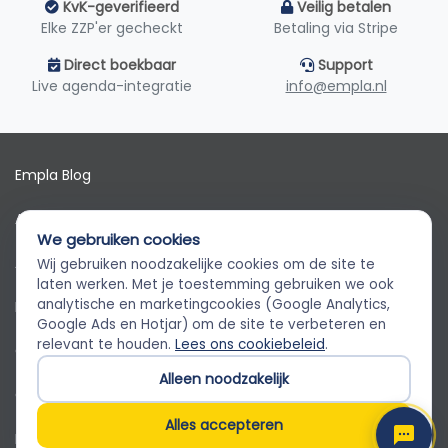
KvK-geverifieerd
Veilig betalen
Elke ZZP'er gecheckt
Betaling via Stripe
Direct boekbaar
Support
Live agenda-integratie
info@empla.nl
Empla Blog
Algemene voorwaarden
We gebruiken cookies
AVG
Wij gebruiken noodzakelijke cookies om de site te
Empla Assistent
laten werken. Met je toestemming gebruiken we ook
Altijd beschikbaar, stel een vraag
analytische en marketingcookies (Google Analytics,
Privacybeleid
Google Ads en Hotjar) om de site te verbeteren en
relevant te houden.
Lees ons cookiebeleid
.
Cookiebeleid
Alleen noodzakelijk
Cookievoorkeuren
Alles accepteren
Klantenservice