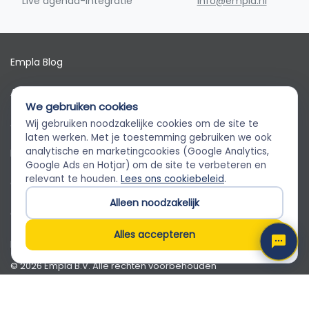
Live agenda-integratie
info@empla.nl
Empla Blog
Algemene voorwaarden
We gebruiken cookies
AVG
Wij gebruiken noodzakelijke cookies om de site te
Empla Assistent
laten werken. Met je toestemming gebruiken we ook
Altijd beschikbaar, stel een vraag
analytische en marketingcookies (Google Analytics,
Privacybeleid
Google Ads en Hotjar) om de site te verbeteren en
relevant te houden.
Lees ons cookiebeleid
.
Cookiebeleid
Alleen noodzakelijk
Cookievoorkeuren
Alles accepteren
Klantenservice
© 2026 Empla B.V. Alle rechten voorbehouden
Empla B.V. · Beursstraat 31 1-V, 1012 JV Amsterdam · KvK
82650071