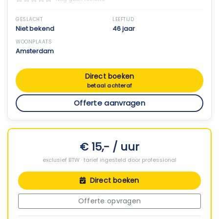
GESLACHT
LEEFTIJD
Niet bekend
46 jaar
WOONPLAATS
Amsterdam
Direct boeken
betaal achteraf
Offerte aanvragen
€ 15,- / uur
exclusief BTW · tarief ingesteld door professional
Direct boeken
Offerte opvragen