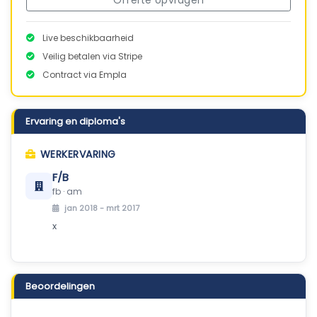
Offerte opvragen
Live beschikbaarheid
Veilig betalen via Stripe
Contract via Empla
Ervaring en diploma's
WERKERVARING
F/B
fb · am
jan 2018 - mrt 2017
x
Beoordelingen