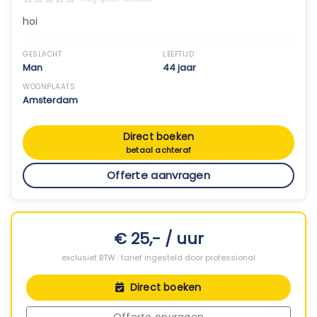
hoi
GESLACHT
LEEFTIJD
Man
44 jaar
WOONPLAATS
Amsterdam
Direct boeken
betaal achteraf
Offerte aanvragen
€ 25,- / uur
exclusief BTW · tarief ingesteld door professional
Direct boeken