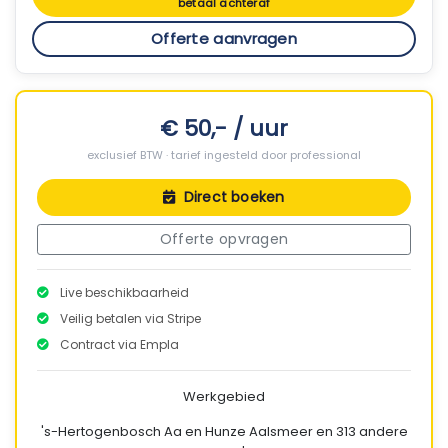
betaal achteraf
Offerte aanvragen
€ 50,- / uur
exclusief BTW · tarief ingesteld door professional
Direct boeken
Offerte opvragen
Live beschikbaarheid
Veilig betalen via Stripe
Contract via Empla
Werkgebied
's-Hertogenbosch
Aa en Hunze
Aalsmeer
en 313 andere