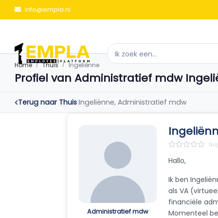
info@empla.nl
Home
Thuis
Ingeliënne
Profiel van Administratief mdw Ingel
Terug naar Thuis
|
Ingeliënne, Administratief mdw
Ingeliënn
Nog
Hallo,
Ik ben Ingelië
als VA (virtue
financiële adm
Administratief mdw
Momenteel ben 