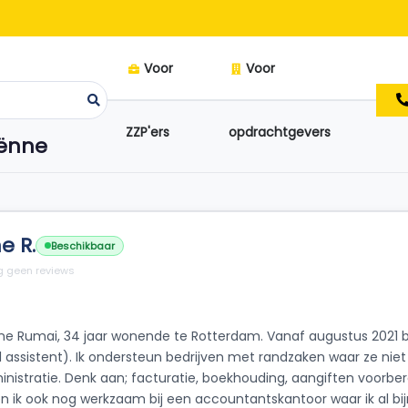
Voor
Voor
ZZP'ers
opdrachtgevers
iënne
e R.
Beschikbaar
 geen reviews
nne Rumai, 34 jaar wonende te Rotterdam. Vanaf augustus 2021 
el assistent). Ik ondersteun bedrijven met randzaken waar ze ni
inistratie. Denk aan; facturatie, boekhouding, aangiften voorbe
ik ook nog werkzaam bij een accountantskantoor waar ik al bijna