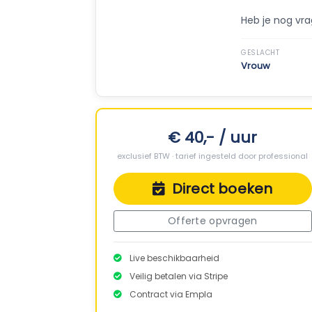
Heb je nog vr
GESLACHT
Vrouw
€ 40,- / uur
exclusief BTW · tarief ingesteld door professional
Direct boeken
Offerte opvragen
Live beschikbaarheid
Veilig betalen via Stripe
Contract via Empla