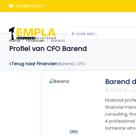
info@empla.nl
Home
Financien
Barend
Profiel van CFO Barend
Terug naar Financien
|
Barend, CFO
Barend d
Nog
Financial prof
financial mana
consulting, fin
A professiona
Someone who 
CFO