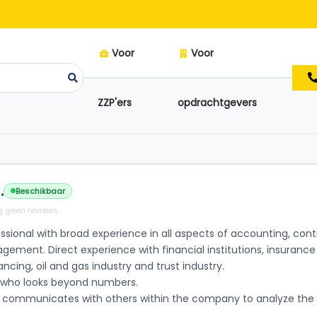
Voor
Voor
ZZP'ers
opdrachtgevers
.
Beschikbaar
 geen reviews
essional with broad experience in all aspects of accounting, co
gement. Direct experience with financial institutions, insurance
ancing, oil and gas industry and trust industry.
l who looks beyond numbers.
communicates with others within the company to analyze th