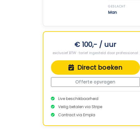
GESLACHT
Man
€ 100,- / uur
exclusief BTW · tarief ingesteld door professional
Direct boeken
Offerte opvragen
Live beschikbaarheid
Veilig betalen via Stripe
Contract via Empla