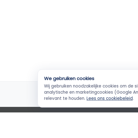
We gebruiken cookies
Wij gebruiken noodzakelijke cookies om de s
KvK-geverifieerd
Ve
analytische en marketingcookies (Google Ana
Elke ZZP'er gecheckt
Betal
relevant te houden.
Lees ons cookiebeleid
.
Empla Blog
Algemene voorwaarden
AVG
Priva
Cookievoorkeuren
Klantenservice