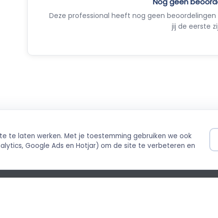
Nog geen beoord
Deze professional heeft nog geen beoordelingen 
jij de eerste zi
ite te laten werken. Met je toestemming gebruiken we ook
ilig betalen
Direct boekbaar
lytics, Google Ads en Hotjar) om de site te verbeteren en
ing via Stripe
Live agenda-integratie
©
cybeleid
Cookiebeleid
Empla B.V. · Beurss