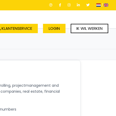
/
KLANTENSERVICE
LOGIN
IK WIL WERKEN
ntrolling, projectmanagement and
 companies, real estate, financial
e numbers