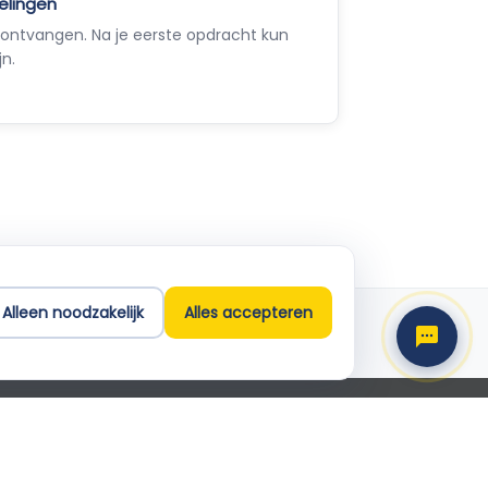
elingen
ontvangen. Na je eerste opdracht kun
jn.
Empla Assistent
Altijd beschikbaar, stel een vraag
Alleen noodzakelijk
Alles accepteren
Support
info@empla.nl
 2026 Empla B.V. Alle rechten voorbehouden
traat 31 1-V, 1012 JV Amsterdam · KvK 82650071