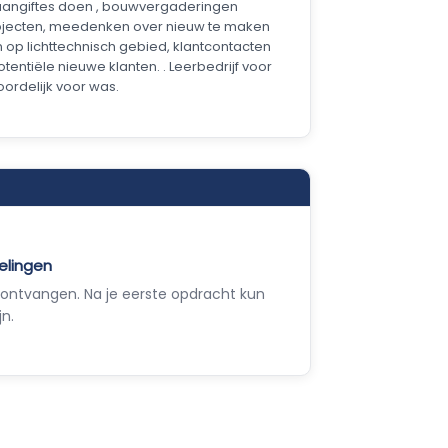
aangiftes doen , bouwvergaderingen
rojecten, meedenken over nieuw te maken
 op lichttechnisch gebied, klantcontacten
ntiële nieuwe klanten. . Leerbedrijf voor
oordelijk voor was.
elingen
ontvangen. Na je eerste opdracht kun
jn.
Empla Assistent
Altijd beschikbaar, stel een vraag