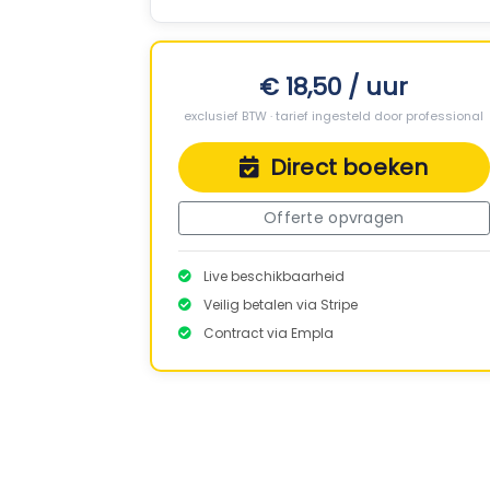
€ 18,50 / uur
exclusief BTW · tarief ingesteld door professional
Direct boeken
Offerte opvragen
Live beschikbaarheid
Veilig betalen via Stripe
Contract via Empla