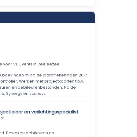
e voor VD Events in Reeleezee.
e boekingen m.b.t. de jaarafrekeningen 2017
ntroller. Werken met projectkaarten t.b.v.
iteuren en debiteurenbestanden. Na de
ne, Synergy en scansys.
jectleider en verlichtingsspecialist
dam
tart. Bewaken debiteuren en