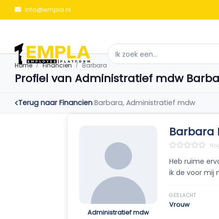
info@empla.nl
Home
Financien
Barbara
Profiel van Administratief mdw Barb
Terug naar Financien
|
Barbara, Administratief mdw
Barbara 
Nog
Heb ruime erv
ik de voor mij
GESLACHT
Vrouw
Administratief mdw