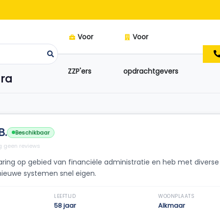
Voor
Voor
ZZP'ers
opdrachtgevers
ara
B.
Beschikbaar
 geen reviews
aring op gebied van financiële administratie en heb met dive
 nieuwe systemen snel eigen.
LEEFTIJD
WOONPLAATS
58 jaar
Alkmaar