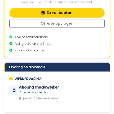
exclusief BTW · tarief ingesteld door professional
Direct boeken
Offerte opvragen
Live beschikbaarheid
Veilig betalen via Stripe
Contract via Empla
Ervaring en diploma's
WERKERVARING
Allround medewerker
Diverse · Amsterdam
jan 2018 -
Nu werkzaam