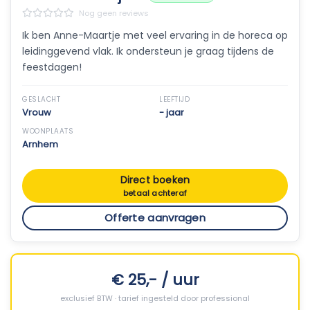
Nog geen reviews
Ik ben Anne-Maartje met veel ervaring in de horeca op
leidinggevend vlak. Ik ondersteun je graag tijdens de
feestdagen!
GESLACHT
LEEFTIJD
Vrouw
- jaar
WOONPLAATS
Arnhem
Direct boeken
betaal achteraf
Offerte aanvragen
€ 25,- / uur
exclusief BTW · tarief ingesteld door professional