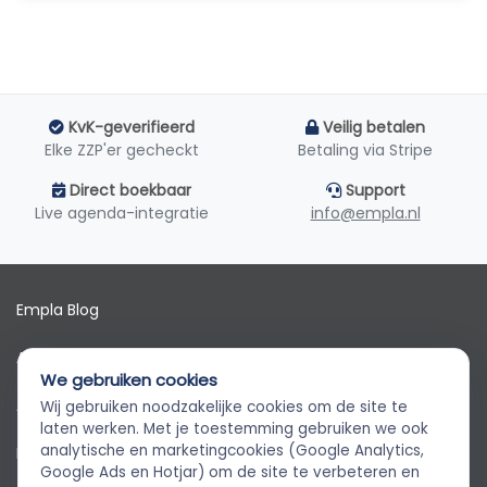
KvK-geverifieerd
Veilig betalen
Elke ZZP'er gecheckt
Betaling via Stripe
Direct boekbaar
Support
Live agenda-integratie
info@empla.nl
Empla Blog
Algemene voorwaarden
We gebruiken cookies
AVG
Wij gebruiken noodzakelijke cookies om de site te
Empla Assistent
laten werken. Met je toestemming gebruiken we ook
Altijd beschikbaar, stel een vraag
analytische en marketingcookies (Google Analytics,
Privacybeleid
Google Ads en Hotjar) om de site te verbeteren en