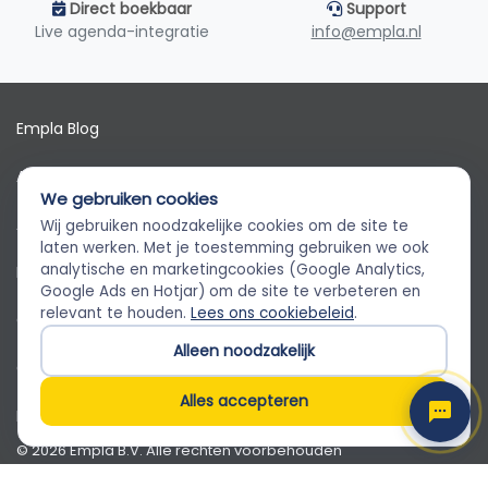
Direct boekbaar
Support
Live agenda-integratie
info@empla.nl
Empla Blog
Algemene voorwaarden
We gebruiken cookies
AVG
Wij gebruiken noodzakelijke cookies om de site te
Empla Assistent
laten werken. Met je toestemming gebruiken we ook
Altijd beschikbaar, stel een vraag
analytische en marketingcookies (Google Analytics,
Privacybeleid
Google Ads en Hotjar) om de site te verbeteren en
relevant te houden.
Lees ons cookiebeleid
.
Cookiebeleid
Alleen noodzakelijk
Cookievoorkeuren
Alles accepteren
Klantenservice
© 2026 Empla B.V. Alle rechten voorbehouden