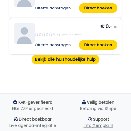
Offerte aanvragen
Direct boeken
€ 0,-
/u
Nog geen reviews
Offerte aanvragen
Direct boeken
Bekijk alle huishoudelijke hulp
KvK-geverifieerd
Veilig betalen
Elke ZZP'er gecheckt
Betaling via Stripe
Direct boekbaar
Support
Live agenda-integratie
info@empla.nl