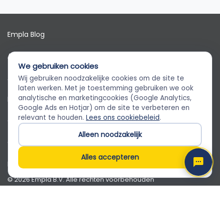
Empla Blog
Algemene voorwaarden
We gebruiken cookies
AVG
Wij gebruiken noodzakelijke cookies om de site te
Empla Assistent
laten werken. Met je toestemming gebruiken we ook
Altijd beschikbaar, stel een vraag
analytische en marketingcookies (Google Analytics,
Privacybeleid
Google Ads en Hotjar) om de site te verbeteren en
relevant te houden.
Lees ons cookiebeleid
.
Cookiebeleid
Alleen noodzakelijk
Cookievoorkeuren
Alles accepteren
Klantenservice
© 2026 Empla B.V. Alle rechten voorbehouden
Empla B.V. · Beursstraat 31 1-V, 1012 JV Amsterdam · KvK
82650071