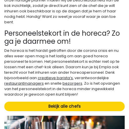
onze handige planner maken wij de beschikbaarheid van de
kok inzichtelijk, zodat je direct kunt zien of de chef die je wilt
inhuren ook beschikbaar is op de dagen dat je hem of haar
nodig hebt. Handig! Want zo weet je vooraf waar je aan toe
bent.
Personeelstekort in de horeca? Zo
ga je daarmee om!
De horeca is het hardst getroffen door de corona crisis en nu
alles weer open mag is het lastig om aan goed horeca
personeel te komen. Het personeelstekort is echter niet op te
lossen met een chef-kok alleen. Daarom kun je bij Empla ook
terecht voor het inhuren van ander horecapersoneel. Denk
bijvoorbeeld aan
creatieve barista’s
, verantwoordelijke
restaurantmanagers
en snelle
bezorgers
. Zo is het opvangen
van het personeelstekort in de horeca minder ingewikkeld
waardoor je gewoon open kunt blijven!
Bekijk alle chefs