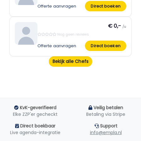
Offerte aanvragen
Direct boeken
€ 0,-
/u
Nog geen reviews
Offerte aanvragen
Direct boeken
Bekijk alle Chefs
KvK-geverifieerd
Veilig betalen
Elke ZZP'er gecheckt
Betaling via Stripe
Direct boekbaar
Support
Live agenda-integratie
info@empla.nl