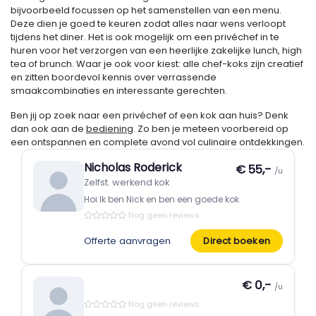
bijvoorbeeld focussen op het samenstellen van een menu.
Deze dien je goed te keuren zodat alles naar wens verloopt
tijdens het diner. Het is ook mogelijk om een privéchef in te
huren voor het verzorgen van een heerlijke zakelijke lunch, high
tea of brunch. Waar je ook voor kiest: alle chef-koks zijn creatief
en zitten boordevol kennis over verrassende
smaakcombinaties en interessante gerechten.
Ben jij op zoek naar een privéchef of een kok aan huis? Denk
dan ook aan de
bediening
. Zo ben je meteen voorbereid op
een ontspannen en complete avond vol culinaire ontdekkingen.
Nicholas Roderick
€ 55,-
/u
Zelfst. werkend kok
Hoi Ik ben Nick en ben een goede kok
Nog geen reviews
Offerte aanvragen
Direct boeken
€ 0,-
/u
Nog geen reviews