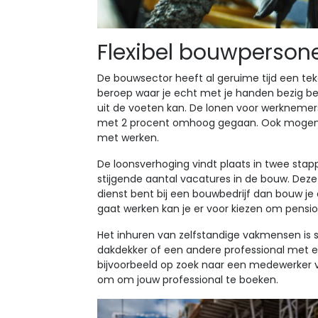
Flexibel bouwperson
De bouwsector heeft al geruime tijd een te
beroep waar je echt met je handen bezig b
uit de voeten kan. De lonen voor werknemers
met 2 procent omhoog gegaan. Ook mogen 
met werken.
De loonsverhoging vindt plaats in twee sta
stijgende aantal vacatures in de bouw. Deze sec
dienst bent bij een bouwbedrijf dan bouw je 
gaat werken kan je er voor kiezen om pens
Het inhuren van zelfstandige vakmensen is 
dakdekker of een andere professional met enk
bijvoorbeeld op zoek naar een medewerker v
om om jouw professional te boeken.