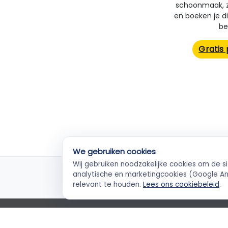
schoonmaak, zo
en boeken je dir
be
Gratis
We gebruiken cookies
Wij gebruiken noodzakelijke cookies om de s
KvK-geverifieerd
Ve
analytische en marketingcookies (Google Ana
Elke ZZP'er gecheckt
Betal
relevant te houden.
Lees ons cookiebeleid
.
Empla Blog
Algemene voorwaarden
AVG
Priva