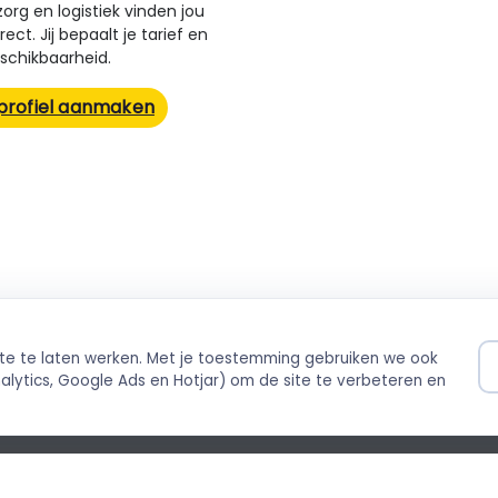
rg en logistiek vinden jou
ect. Jij bepaalt je tarief en
schikbaarheid.
 profiel aanmaken
ite te laten werken. Met je toestemming gebruiken we ook
ilig betalen
Direct boekbaar
lytics, Google Ads en Hotjar) om de site te verbeteren en
ing via Stripe
Live agenda-integratie
©
cybeleid
Cookiebeleid