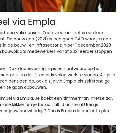
eel via Empla
kort aan vakmensen. Toch vreemd.. het is een leuk
ent. De bouw cao (2021) is een goed CAO waar je mee
 in de bouw- en infrasector zijn per 1 december 2020
bouwplaats medewerkers vanaf 2021 eerder stoppen
ppen. Deze loonsverhoging is een antwoord op het
tor zit in de lift en er is volop werk te vinden. Als je in
een pensioen op, ook als je via Empla als zelfstandige
ioen te gaan opbouwen.
simpel via Empla. Je boekt een timmerman, metselaar,
ele klikken en je betaalt altijd achteraf! Ben je
oor jouw bouwbedrijf? Dan is Empla de perfecte plek