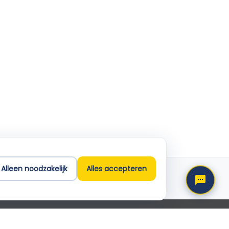
Empla Assistent
Altijd beschikbaar, stel een vraag
Alleen noodzakelijk
Alles accepteren
Support
info@empla.nl
 2026 Empla B.V. Alle rechten voorbehouden