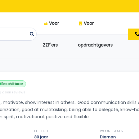
Voor
Voor
ZZP'ers
opdrachtgevers
Beschikbaar
 geen reviews
es, motivate, show interest in others.. Good communication skills
anization, good at multitasking, being able to delegate, know-ho
spirit, motivational, positive and flexible
LEEFTIJD
WOONPLAATS
30 jaar
Diemen