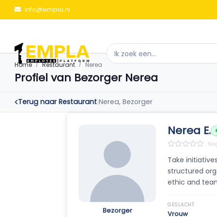
info@empla.nl
Home
Restaurant
Nerea
Profiel van Bezorger Nerea
Terug naar Restaurant
|
Nerea, Bezorger
Nerea E.
Nog
Take initiativ
structured org
ethic and team 
GESLACHT
Bezorger
Vrouw