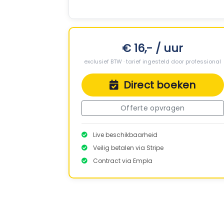
€ 16,- / uur
exclusief BTW · tarief ingesteld door professional
Direct boeken
Offerte opvragen
Live beschikbaarheid
Veilig betalen via Stripe
Contract via Empla