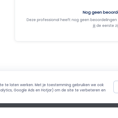
Nog geen beoord
Deze professional heeft nog geen beoordelingen 
jij de eerste zi
ite te laten werken. Met je toestemming gebruiken we ook
ilig betalen
Direct boekbaar
lytics, Google Ads en Hotjar) om de site te verbeteren en
ing via Stripe
Live agenda-integratie
©
cybeleid
Cookiebeleid