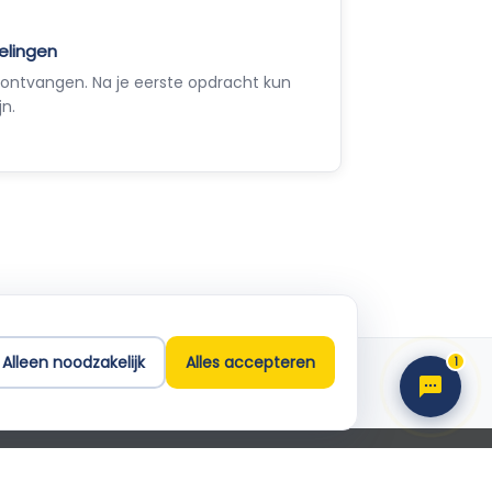
elingen
ontvangen. Na je eerste opdracht kun
jn.
Empla Assistent
Altijd beschikbaar, stel een vraag
Alleen noodzakelijk
Alles accepteren
1
Support
info@empla.nl
 2026 Empla B.V. Alle rechten voorbehouden