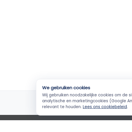
We gebruiken cookies
Wij gebruiken noodzakelijke cookies om de s
KvK-geverifieerd
Ve
analytische en marketingcookies (Google Ana
Elke ZZP'er gecheckt
Betal
relevant te houden.
Lees ons cookiebeleid
.
Empla Blog
Algemene voorwaarden
AVG
Priva