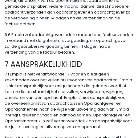
wordt, afhankelijk van de door Empla met opdrachtnemer
gemaakte afspraken, iedere maand, danwel direct na iedere
opdracht verzonden aan opdrachtgever en opdrachtgever zal
de vergoeding binnen 14 dagen na de verzending van de
factuur betalen.
6.6 Empla zal opdrachtgever iedere maand een factuur zenden
in verband met de gebruikersvergoeding, en opdrachtgever
zal de gebruikersvergoeding binnen 14 dagen na de
verzending van de factuur betalen.
7 AANSPRAKELIJKHEID
7.1 Empla is niet verantwoordelijk voor en biedt geen
zekerheden over het vullen of uitvoeren van opdrachten. Empla
is niet aansprakelijk voor enige schade die geleden wordt of
kosten die ontstaan bij het niet vullen, verwijderen, wijzigen,
annuleren van een opdracht. Empla is niet aansprakelijk voor
de overeenkomst van opdracht tussen Opdrachtgever en
Opdrachtnemer, noch de wijze van uitvoering daarvan. Empla
brengt uitsluitend vraag en aanbod samen. Opdrachtgever en
Opdrachtnemer zijn zelf verantwoordelijk en aansprakelijk voor
de juiste invulling en uitvoering van de opdracht.
Empla is niet aansprakelijk voor schade die voortvloeit uit het