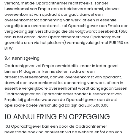
verricht, met de Opdrachtnemer rechtstreeks, zonder
tussenkomst van Empla een arbeidsovereenkomst, danwel
overeenkomst van opdracht aangaat, danwel een
overeenkomst tot aanneming van werk, of een in essentie
vergelijkbare overeenkomst, zal Opdrachtgever aan Empla een
vergoeding zijn verschuldigd die als volgt wordt berekend: (650
minus het aantal door Opdrachtnemer voor Opdrachtgever
gewerkte uren via het platform) vermenigvuldigd met EUR 150 ex
BTW.
9.4 Kennisgeving
Opdrachtgever zal Empla onmiddellijk, maar in ieder geval
binnen 14 dagen, in kennis stellen zodra er een
arbeidsovereenkomst, danwel overeenkomst van opdracht,
danwel een overeenkomst tot aanneming van werk, of een in
essentie vergelijkbare overeenkomst wordt aangegaan tussen
Opdrachtgever en Opdrachtnemer zonder tussenkomst van
Empla, bij gebreke waarvan de Opdrachtgever een direct
opeisbare boete verschuldigd zal zijn ad EUR 5.000,00.
10 ANNULERING EN OPZEGGING
10.1 Opdrachtgever kan een door de Opdrachtnemer
bevestigde boeking annuleren via de website en/of app van