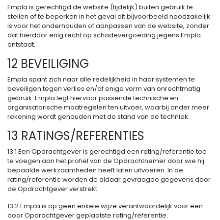
Empla is gerechtigd de website (tijdelijk) buiten gebruik te
stellen of te beperken in het geval dit bijvoorbeeld noodzakelijk
is voor het onderhouden of aanpassen van de website, zonder
dat hierdoor enig recht op schadevergoeding jegens Empla
ontstaat.
12 BEVEILIGING
Empla spant zich naar alle redelijkheid in haar systemen te
beveiligen tegen verlies en/of enige vorm van onrechtmatig
gebruik. Empla legt hiervoor passende technische en
organisatorische maatregelen ten uitvoer, waarbij onder meer
rekening wordt gehouden met de stand van de techniek.
13 RATINGS/REFERENTIES
13.1 Een Opdrachtgever is gerechtigd een rating/referentie toe
te voegen aan het profiel van de Opdrachtnemer door wie hij
bepaalde werkzaamheden heeft laten uitvoeren. In de
rating/referentie worden de aldaar gevraagde gegevens door
de Opdrachtgever verstrekt.
13.2 Empla is op geen enkele wijze verantwoordelijk voor een
door Opdrachtgever geplaatste rating/referentie.