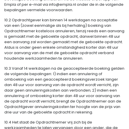
Empla of per e-mail via info@empla.nl onder de in de volgende
bepalingen vermelde voorwaarden.
10.2 Opdrachtgever kan binnen 14 werkdagen na acceptatie
van een (zowel eenmalige als bij herhaling) boeking van
Opdrachtnemer kosteloos annuleren, tenzij reeds een aanvang
is gemaakt met de geboekte opdracht, danwel binnen 48 uur
een aanvang zal worden gemaakt met de geboekte opdracht.
Aldus is onder geen enkele omstandigheid korter dan 48 uur
voor aanvang van de met de geboekte opdracht verband
houdende werkzaamheden te annuleren.
10.3 Vanaf 14 werkdagen na de geaccepteerde boeking gelden
de volgende bepalingen: 1) indien een annulering of
omboeking van een geaccepteerd boekingsverzoek langer
dan 48 uur voor aanvang van de opdracht wordt verricht, zijn
daar geen annuleringskosten aan verbonden; 2) indien een
annulering of omboeking korter dan 48 uur voor aanvang van
de opdracht wordt verricht, brengt de Opdrachtnemer aan de
Opdrachtgever annuleringskosten ter hoogte van de prijs van
drie uur van de geboekte opdracht in rekening.
10.4 Het staat de Opdrachtnemer vrij zich bij de
werkzaamheden te laten vervangen door een ander, die de