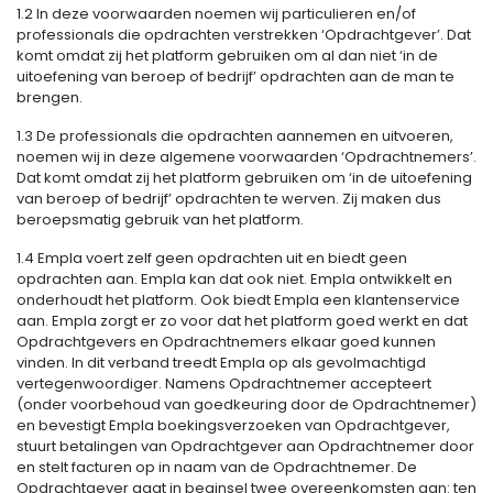
1.2 In deze voorwaarden noemen wij particulieren en/of
professionals die opdrachten verstrekken ‘Opdrachtgever’. Dat
komt omdat zij het platform gebruiken om al dan niet ‘in de
uitoefening van beroep of bedrijf’ opdrachten aan de man te
brengen.
1.3 De professionals die opdrachten aannemen en uitvoeren,
noemen wij in deze algemene voorwaarden ‘Opdrachtnemers’.
Dat komt omdat zij het platform gebruiken om ‘in de uitoefening
van beroep of bedrijf’ opdrachten te werven. Zij maken dus
beroepsmatig gebruik van het platform.
1.4 Empla voert zelf geen opdrachten uit en biedt geen
opdrachten aan. Empla kan dat ook niet. Empla ontwikkelt en
onderhoudt het platform. Ook biedt Empla een klantenservice
aan. Empla zorgt er zo voor dat het platform goed werkt en dat
Opdrachtgevers en Opdrachtnemers elkaar goed kunnen
vinden. In dit verband treedt Empla op als gevolmachtigd
vertegenwoordiger. Namens Opdrachtnemer accepteert
(onder voorbehoud van goedkeuring door de Opdrachtnemer)
en bevestigt Empla boekingsverzoeken van Opdrachtgever,
stuurt betalingen van Opdrachtgever aan Opdrachtnemer door
en stelt facturen op in naam van de Opdrachtnemer. De
Opdrachtgever gaat in beginsel twee overeenkomsten aan: ten