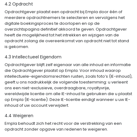
4.2 Opdracht
Opdrachtgever plaatst een opdracht bij Empla door één of
meerdere opdrachtnemers te selecteren en vervolgens het
digitale boekingsproces te doorlopen en op de
overzichtspagina definitief akkoord te geven. Opdrachtgever
heeft de mogelijkheid tot het intrekken en wijzigen van de
opdracht zolang de overeenkomst van opdracht niet tot stand
is gekomen.
4.3 Intellectueel Eigendom
Opdrachtgever blijft zelf eigenaar van alle inhoud en informatie
die Opdrachtgever plaatst op Empla. Voor inhoud waarop
intellectuele-eigendomsrechten rusten, zoals foto’s (IE-inhoud),
geeft u ons nadrukkelijk de volgende toestemming: u verleent
ons een niet-exclusieve, overdraagbare, royaltyvrije,
wereldwijde licentie om alle IE-inhoud te gebruiken die u plaatst
op Empla (IE-licentie). Deze IE-licentie eindigt wanneer u uw IE-
inhoud of uw account verwijdert.
4.4 Weigeren
Empla behoudt zich het recht voor de verstrekking van een
opdracht zonder opgave van redenen te weigeren.