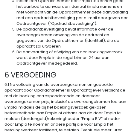
Indien een Opdrachtnemer aan Empla te kennen geeft
het aanbod te aanvaarden, dan zal Empla namens en
met volmacht van de Opdrachtnemer deze aanvaarding
met een opdrachtbevestiging per e-mail doorgeven aan
Opdrachtgever (“Opdrachtbevestiging”).
De opdrachtbevestiging bevat informatie over de
overeengekomen omvang van de opdracht en
gegevens van de Opdrachtnemer (identiteit), die de
opdracht zal uitvoeren.
De aanvaarding of afwijzing van een boekingsverzoek
wordt door Empla in de regel binnen 24 uur aan
Opdrachtgever medegedeeld.
6 VERGOEDING
6.1 Na voltooiing van de overeengekomen en geboekte
opdracht door Opdrachtnemer is Opdrachtgever verplicht de
met de boeking corresponderende en daarvoor
overeengekomen prijs, inclusief de overeengekomen fee aan
Empla, middels de bij het boekingsverzoek gekozen
betaalmethode aan Empla of althans aan de door Empla te
melden (derdengeld)rekeninghouder “Empla B.V” of nader
door Empla te noemen andere partij die voor Empla het
betalingsverkeer faciliteert, te betalen. Eventuele meer-uren