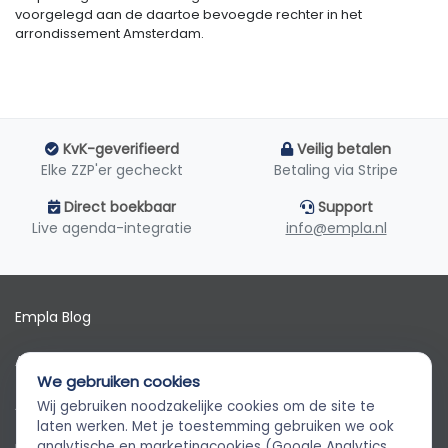
voorgelegd aan de daartoe bevoegde rechter in het
arrondissement Amsterdam.
KvK-geverifieerd
Veilig betalen
Elke ZZP'er gecheckt
Betaling via Stripe
Direct boekbaar
Support
Live agenda-integratie
info@empla.nl
Empla Blog
Algemene voorwaarden
We gebruiken cookies
AVG
Wij gebruiken noodzakelijke cookies om de site te
Empla Assistent
laten werken. Met je toestemming gebruiken we ook
Altijd beschikbaar, stel een vraag
analytische en marketingcookies (Google Analytics,