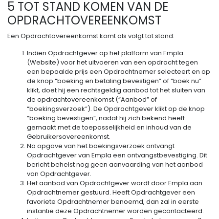
5 TOT STAND KOMEN VAN DE
OPDRACHTOVEREENKOMST
Een Opdrachtovereenkomst komt als volgt tot stand:
Indien Opdrachtgever op het platform van Empla
(Website) voor het uitvoeren van een opdracht tegen
een bepaalde prijs een Opdrachtnemer selecteert en op
de knop “boeking en betaling bevestigen” of “boek nu”
klikt, doet hij een rechtsgeldig aanbod tot het sluiten van
de opdrachtovereenkomst (“Aanbod” of
“boekingsverzoek”). De Opdrachtgever klikt op de knop
“boeking bevestigen”, nadat hij zich bekend heeft
gemaakt met de toepasselijkheid en inhoud van de
Gebruikersovereenkomst.
Na opgave van het boekingsverzoek ontvangt
Opdrachtgever van Empla een ontvangstbevestiging. Dit
bericht behelst nog geen aanvaarding van het aanbod
van Opdrachtgever.
Het aanbod van Opdrachtgever wordt door Empla aan
Opdrachtnemer gestuurd. Heeft Opdrachtgever een
favoriete Opdrachtnemer benoemd, dan zal in eerste
instantie deze Opdrachtnemer worden gecontacteerd.